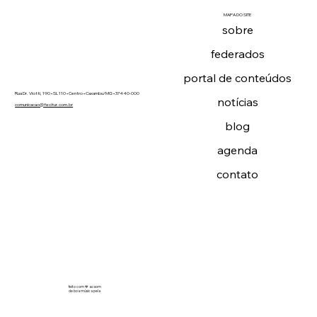
MAPA DO SITE
sobre
federados
portal de conteúdos
Rua Dr. Viotti, 190 • SL 110 • Centro • Caxambu/MG • 37440-000
notícias
comunicacao@fecitur.com.br
blog
agenda
contato
feito com 💙 ao som
de boa música pela