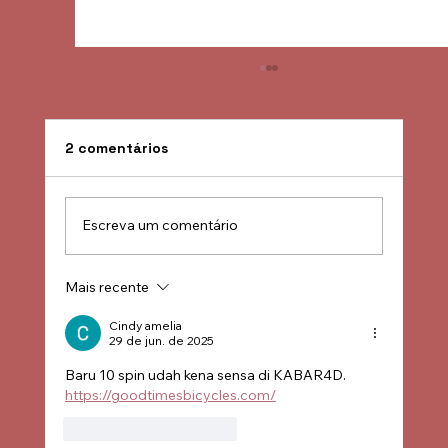
2 comentários
Escreva um comentário
Mais recente
Turismo de Minas Gerais já conta com
ações do convênio FECITUR - CODEMIG
Cindy amelia
29 de jun. de 2025
iniciadas em todas as IGRs do Estado
Baru 10 spin udah kena sensa di KABAR4D. 
https://goodtimesbicycles.com/
Curtir
Responder