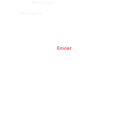
Sim
, aceito receber emails da Fecitur.
Enviar