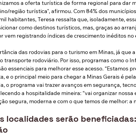
izamos a oferta turística de forma regional para dar m
ino/região turística", afirmou. Com 84% dos municípios
il habitantes, Teresa ressalta que, isoladamente, ess
cionar como destinos turísticos, mas, graças ao arranj
or vem registrando índices de crescimento inéditos no 
rtância das rodovias para o turismo em Minas, já que a
o transporte rodoviário. Por isso, programas como o In
ão essenciais para melhorar esse acesso. “Estamos pr
a, e o principal meio para chegar a Minas Gerais é pela
a, o programa vai trazer avanços em segurança, tecno
alecendo a hospitalidade mineira: “vai organizar nossa
ão segura, moderna e com o que temos de melhor: a m
s localidades serão beneficiadas
ão