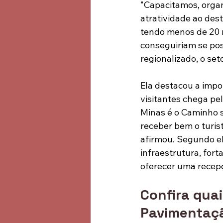
"Capacitamos, organ
atratividade ao dest
tendo menos de 20 m
conseguiriam se posi
regionalizado, o set
Ela destacou a impo
visitantes chega pel
Minas é o Caminho s
receber bem o turist
afirmou. Segundo el
infraestrutura, fort
oferecer uma recepç
Confira quai
Pavimentaç