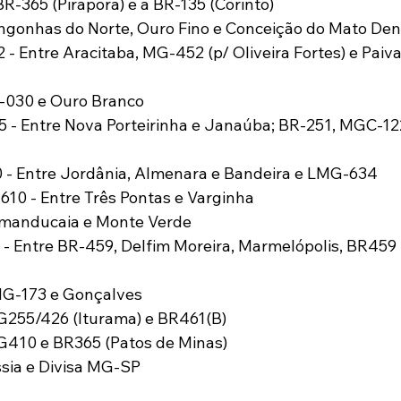
R-365 (Pirapora) e a BR-135 (Corinto)
ngonhas do Norte, Ouro Fino e Conceição do Mato Den
Entre Aracitaba, MG-452 (p/ Oliveira Fortes) e Paiva 
-030 e Ouro Branco
 Entre Nova Porteirinha e Janaúba; BR-251, MGC-122
 Entre Jordânia, Almenara e Bandeira e LMG-634 
610 - Entre Três Pontas e Varginha
amanducaia e Monte Verde
Entre BR-459, Delfim Moreira, Marmelópolis, BR459 (
MG-173 e Gonçalves
255/426 (Iturama) e BR461(B)
410 e BR365 (Patos de Minas)
sia e Divisa MG-SP