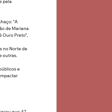
e pela 
haço: “A 
ão de Mariana 
é Ouro Preto”, 
s no Norte de 
e outras.
públicos e 
impactar 
tacou que 47 