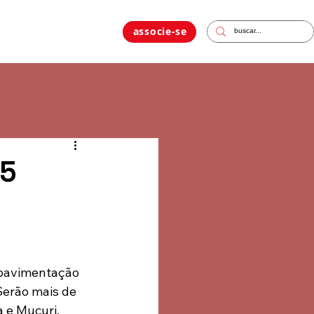
associe-se
35
a
 pavimentação 
Serão mais de 
 e Mucuri, 