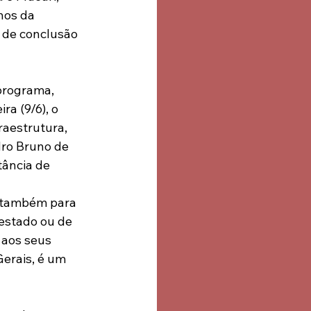
hos da 
 de conclusão 
programa, 
a (9/6), o 
raestrutura, 
dro Bruno de 
tância de 
s também para 
 estado ou de 
 aos seus 
erais, é um 