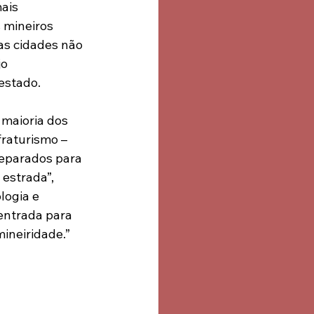
ais 
 mineiros 
as cidades não 
o 
estado.
 maioria dos 
fraturismo – 
eparados para 
 estrada”, 
logia e 
 entrada para 
ineiridade.”
: