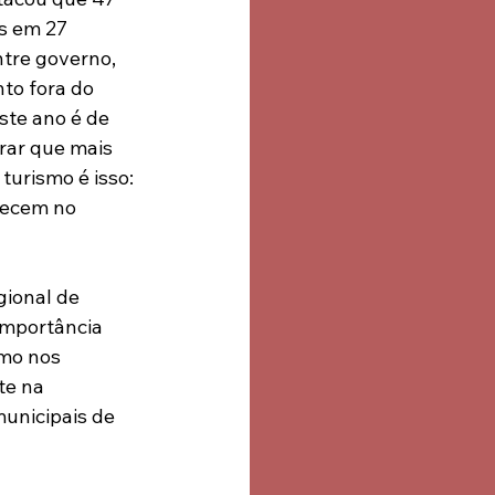
s em 27 
ntre governo, 
to fora do 
ste ano é de 
rar que mais 
turismo é isso: 
necem no 
ional de 
importância 
mo nos 
te na 
unicipais de 