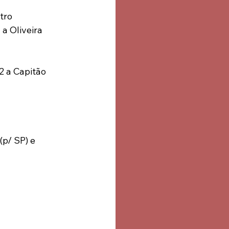
tro
a Oliveira 
 a Capitão 
p/ SP) e 