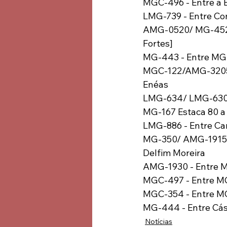
MGC-496 - Entre a B
LMG-739 - Entre Co
AMG-0520/ MG-452 - 
Fortes]
MG-443 - Entre MG
MGC-122/AMG-3205 -
Enéas
LMG-634/ LMG-630 -
MG-167 Estaca 80 a 
LMG-886 - Entre C
MG-350/ AMG-1915 - 
Delfim Moreira
AMG-1930 - Entre 
MGC-497 - Entre MG
MGC-354 - Entre MG
MG-444 - Entre Cás
Notícias