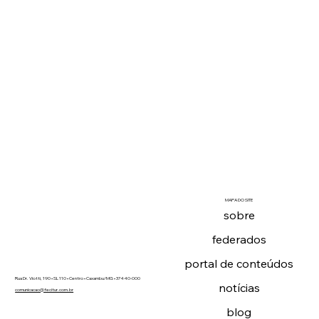
MAPA DO SITE
sobre
federados
portal de conteúdos
Rua Dr. Viotti, 190 • SL 110 • Centro • Caxambu/MG • 37440-000
notícias
comunicacao@fecitur.com.br
blog