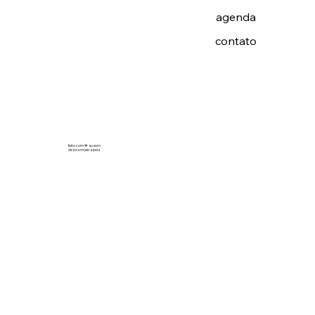
agenda
contato
feito com 💙 ao som
de boa música pela