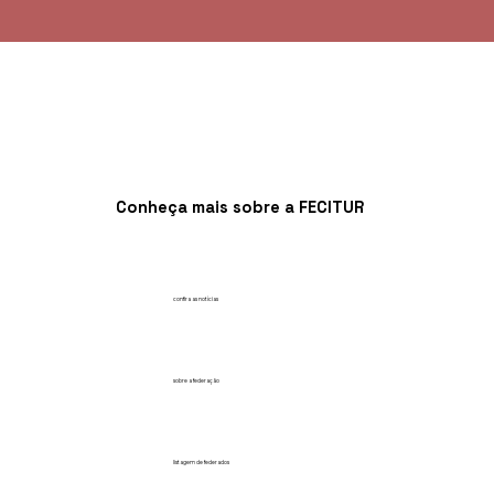
Turismo de Minas Gerais já conta com
ações do convênio FECITUR - CODEMIG
iniciadas em todas as IGRs do Estado
Conheça mais sobre a FECITUR
confira as notícias
sobre a federação
listagem de federados